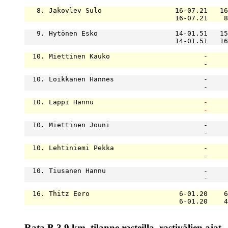
   8. Jakovlev Sulo                  16-07.21   16
                                     16-07.21    8
   9. Hytönen Esko                   14-01.51   15
                                     14-01.51   16
  10. Miettinen Kauko                       -     
                                            -     
  10. Loikkanen Hannes                      -     
                                            -     
  10. Lappi Hannu                           
-
-
  10. Miettinen Jouni                       -     
                                            -     
  10. Lehtiniemi Pekka                      -     
                                            -     
  10. Tiusanen Hannu                        -     
                                            -     
  16. Thitz Eero                      6-01.20    6
                                      6-01.20    4
Rata B 3.9 km, tilanne rasteilla, rastivälien ajat