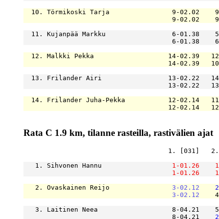
  10. Törmikoski Tarja                9-02.02    9
                                      9-02.02    9
  11. Kujanpää Markku                 6-01.38    5
                                      6-01.38    6
  12. Malkki Pekka                   14-02.39   12
                                     14-02.39   10
  13. Frilander Airi                 13-02.22   14
                                     13-02.22   13
  14. Frilander Juha-Pekka           12-02.14   11
                                     12-02.14   12
Rata C 1.9 km, tilanne rasteilla, rastivälien ajat
                                     1. [031]   2.
   1. Sihvonen Hannu                  
1-01.26
1
1-01.26
1
   2. Ovaskainen Reijo                
3-02.12
2
3-02.12
    4
   3. Laitinen Neea                   8-04.21    5
                                      8-04.21    
2