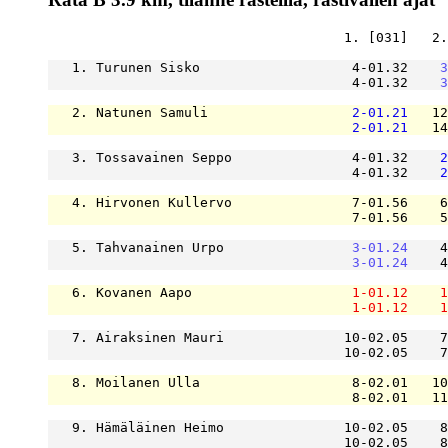
                                     1. [031]   2.
   1. Turunen Sisko                   4-01.32    
3
                                      4-01.32    
3
   2. Natunen Samuli                  
2-01.21
   12
2-01.21
   14
   3. Tossavainen Seppo               4-01.32    
2
                                      4-01.32    
2
   4. Hirvonen Kullervo               7-01.56    6
                                      7-01.56    5
   5. Tahvanainen Urpo                
3-01.24
    4
3-01.24
    4
   6. Kovanen Aapo                    
1-01.12
1
1-01.12
1
   7. Airaksinen Mauri               10-02.05    7
                                     10-02.05    7
   8. Moilanen Ulla                   8-02.01   10
                                      8-02.01   11
   9. Hämäläinen Heimo               10-02.05    8
                                     10-02.05    8