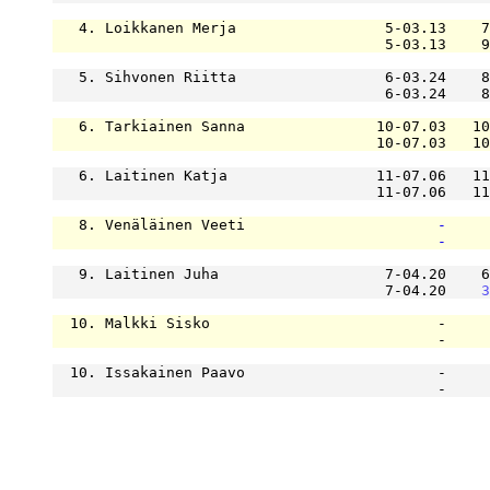
   4. Loikkanen Merja                 5-03.13    7
                                      5-03.13    9
   5. Sihvonen Riitta                 6-03.24    8
                                      6-03.24    8
   6. Tarkiainen Sanna               10-07.03   10
                                     10-07.03   10
   6. Laitinen Katja                 11-07.06   11
                                     11-07.06   11
   8. Venäläinen Veeti                      
-
     
-
     
   9. Laitinen Juha                   7-04.20    6
                                      7-04.20    
3
  10. Malkki Sisko                          -     
                                            -     
  10. Issakainen Paavo                      -     
                                            -     