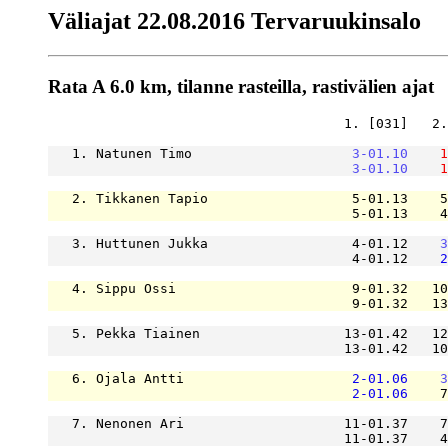
Väliajat 22.08.2016 Tervaruukinsalo
Rata A 6.0 km, tilanne rasteilla, rastivälien ajat
                                     1. [031]   2.
   1. Natunen Timo                    
3-01.10
1
3-01.10
1
   2. Tikkanen Tapio                  5-01.13    5
                                      5-01.13    4
   3. Huttunen Jukka                  4-01.12    
3
                                      4-01.12    
2
   4. Sippu Ossi                      9-01.32   10
                                      9-01.32   13
   5. Pekka Tiainen                  13-01.42   12
                                     13-01.42   10
   6. Ojala Antti                     
2-01.06
3
2-01.06
    7
   7. Nenonen Ari                    11-01.37    7
                                     11-01.37    4