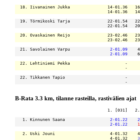
  18. Iivanainen Jukka               14-01.36   16
                                     14-01.36   14
  19. Törmikoski Tarja               22-01.54   22
                                     22-01.54   20
  20. Ovaskainen Reijo               23-02.46   23
                                     23-02.46   23
  21. Savolainen Varpu                
2-01.09
    4
2-01.09
    6
  22. Lehtiniemi Pekka                      -     
                                            -     
  22. Tikkanen Tapio                        -     
                                            -     
B-Rata 3.3 km, tilanne rasteilla, rastivälien ajat
                                     1. [031]   2.
   1. Kinnunen Saana                  
2-01.22
2
2-01.22
1
   2. Uski Jouni                      4-01.32    4
                                      4-01.32    
3