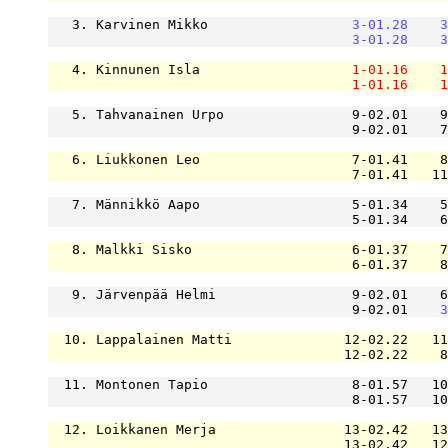
   3. Karvinen Mikko                  
3-01.28
3
3-01.28
3
   4. Kinnunen Isla                   
1-01.16
1
1-01.16
1
   5. Tahvanainen Urpo                9-02.01    9
                                      9-02.01    7
   6. Liukkonen Leo                   7-01.41    8
                                      7-01.41   11
   7. Männikkö Aapo                   5-01.34    5
                                      5-01.34    6
   8. Malkki Sisko                    6-01.37    7
                                      6-01.37    8
   9. Järvenpää Helmi                 9-02.01    6
                                      9-02.01    
3
  10. Lappalainen Matti              12-02.22   11
                                     12-02.22    8
  11. Montonen Tapio                  8-01.57   10
                                      8-01.57   10
  12. Loikkanen Merja                13-02.42   13
                                     13-02.42   12