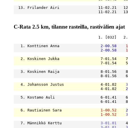
  13. Frilander Airi                 11-02.21   12
                                     11-02.21   13
C-Rata 2.5 km, tilanne rasteilla, rastivälien ajat
                                     1. [032]   2.
   1. Konttinen Anna                  
2-00.58
1
2-00.58
1
   2. Koskinen Jukka                  7-01.54    7
                                      7-01.54    5
   3. Koskinen Raija                  8-01.56    8
                                      8-01.56    6
   4. Johansson Justus                4-01.02    
3
                                      4-01.02    
2
   5. Kostamo Auli                    6-01.41    6
                                      6-01.41    8
   6. Rautiainen Sara                 
1-00.52
2
1-00.52
3
   7. Männikkö Kerttu                 
3-01.01
    4
3-01.01
3