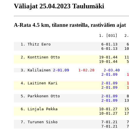
Väliajat 25.04.2023 Taulumäki
A-Rata 4.5 km, tilanne rasteilla, rastivälien ajat
                                     1. [031]   2.
   1. Thitz Eero                      6-01.13    6
                                      6-01.13   10
   2. Konttinen Otto                 19-01.44   11
                                     19-01.44    5
   3. Kalilainen 
2-01.09
1-02.28
2-03.40
2-01.09
1
   4. Laitinen Kari                   
2-01.09
1
2-01.09
1
   5. Parkkonen Otto                  
2-01.09
    8
2-01.09
   13
   6. Linjala Pekka                  10-01.27   15
                                     10-01.27   17
   7. Turunen Sisko                   7-01.21    7
                                      7-01.21    7