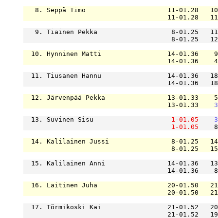
   8. Seppä Timo                     11-01.28   10
                                     11-01.28   11
   9. Tiainen Pekka                   8-01.25   11
                                      8-01.25   12
  10. Hynninen Matti                 14-01.36    9
                                     14-01.36    4
  11. Tiusanen Hannu                 14-01.36   18
                                     14-01.36   18
  12. Järvenpää Pekka                13-01.33    5
                                     13-01.33    
3
  13. Suvinen Sisu                    
1-01.05
3
1-01.05
    8
  14. Kalilainen Jussi                8-01.25   14
                                      8-01.25   15
  15. Kalilainen Anni                14-01.36   13
                                     14-01.36    8
  16. Laitinen Juha                  20-01.50   21
                                     20-01.50   21
  17. Törmikoski Kai                 21-01.52   20
                                     21-01.52   19