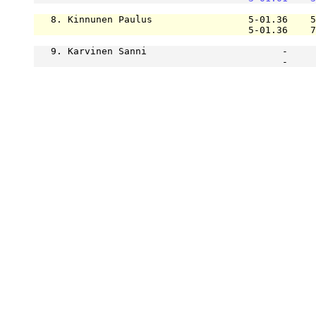
   8. Kinnunen Paulus                 5-01.36    5
                                      5-01.36    7
   9. Karvinen Sanni                        -     
                                            -     