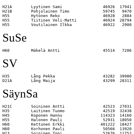
H21A        Lyytinen Sami                 46926  17941 

H21B        Pohjolainen Timo              59745   9470 

H55         Hytönen Reko                  46928   2884 

H55         Tiitinen Veli-Matti           46924  28794 

SuSe
SV
H35         Lång Pekka                    43282  39980 

SäynSa
H21C        Soininen Antti                42523  27031 

H35         Laitinen Tuomo                42519  32438 

H45         Koponen Hannu                114323  14160 

H55         Halonen Pauli                 52931  18050 

H60         Kettunen Erkki               401222  18427 

H60         Korhonen Pauli                50566  13920 

H13         Soininen Toni                 52676  11752 
