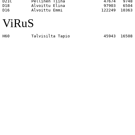
D21C        Pellinen Tiina                47674   9748 

D18         Alvoittu Elina                97903   6504 

ViRuS