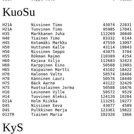
KuoSu
H21A        Nissinen Timo                 43074  22831 

H21A        Tuovinen Timo                 95985  17041 

H35         Markkanen Juha               112269  30840 

H40         Tiainen Timo                  83332   6144 

H45         Kotamäki Markku               47559  13097 

H50         Huttunen Kalle                43114  19843 

H50         Nissinen Seppo                43075   3704 

H55         Rökman Raimo                 110389   4254 

H60         Kajava Viljo                 112683  32423 

H60         Karppinen Eino                50568  13903 

H65         Kaipainen Martti              43102  18422 

H70         Halonen Valto                 50574  18404 

H70         Känninen Lauri                50576  18440 

H75         Bäck Aarne                    43122  32429 

H75         Ruotsalainen Jorma            50588  18476 

H16         Leinonen Ville                50572   9529 

H14         Tuovinen Aleksi              124120  10284 

D21A        Holm Riikka                  113291  19277 

D45         Nissinen Eeva                 43077   4589 

D45         Pulkkinen Merja              123361  19822 

KyS