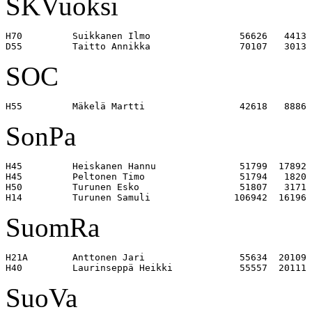
SKVuoksi
H70         Suikkanen Ilmo                56626   4413 

SOC
SonPa
H45         Heiskanen Hannu               51799  17892 

H45         Peltonen Timo                 51794   1820 

H50         Turunen Esko                  51807   3171 

SuomRa
H21A        Anttonen Jari                 55634  20109 

SuoVa