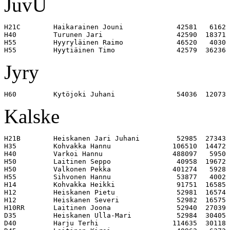
JuvU
H21C        Haikarainen Jouni             42581   6162 

H40         Turunen Jari                  42590  18371 

H55         Hyyryläinen Raimo             46520   4030 

Jyry
Kalske
H21B        Heiskanen Jari Juhani         52985  27343 

H35         Kohvakka Hannu               106510  14472 

H40         Varkoi Hannu                 488097   5950 

H50         Laitinen Seppo                40958  19672 

H50         Valkonen Pekka               401274   5928 

H55         Sihvonen Hannu                53877   4002 

H14         Kohvakka Heikki               91751  16585 

H12         Heiskanen Pietu               52981  16574 

H12         Heiskanen Severi              52982  16575 

H10RR       Laitinen Joona                52940  27039 

D35         Heiskanen Ulla-Mari           52984  30405 

D40         Harju Terhi                  114635  30118 
