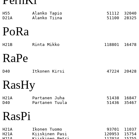
H55         Alanko Tapio                  51112  32040 

PoRa
RaPe
RasHy
H21A        Partanen Juha                 51438  16847 

RasPi
H21A        Ikonen Tuomo                  93701  11037 

H21A        Kiiskinen Pasi               120953  15754 

H21A        Kiiskinen Petri              117024  15755 
