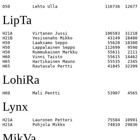
LipTa
H21A        Virtanen Jussi               106583  31218 

H21B        Vesisenaho Mikko              43149  18480 

H50         Laaksamo Seppo                55620  18300 

H50         Lappalainen Seppo            112699   9590 

H50         Rummukainen Markku            55611   2111 

H60         Vinni Taisto                  55615  14462 

H65         Hartikainen Mauno             55535   2345 

LohiRa
Lynx
H21A        Lauronen Petteri              75584  10991 

MikVa