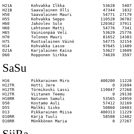
H21A        Kohvakka Ilkka                53628   5407 

H21B        Saavalainen Olli              47344   1832 

H50         Saavalainen Mauri             54771  27179 

H55         Kohvakka Seppo               110528  36782 

H60         Jakovlev Sulo                120362  37911 

H60         Lehtonen Matti                54776   7341 

H65         Vainionpää Veli               53629  25776 

H70         Tolonen Mauri                 81652  14383 

H75         Ruotsalainen Väinö            54775  32154 

H14         Kohvakka Lasse                97645  11489 

D21A        Karjalainen Kaisa             53627  13609 

SaSu
H16         Pikkarainen Miro             400200  11228 

H12TR       Hotti Jere                        0  31694 

H12TR       Törmikoski Lassi             119047  27268 

H12TR       Viitanen Teemu                    0  29138 

H10RR       Natunen Samuli                53565  24959 

D50         Kostamo Auli                  57412  32169 

D55         Malkki Sisko                  50860  10403 

D13         Pikkarainen Miisa            400313  11229 

D10RR       Kärjä Tuuli                   58508  12482 

SiiRa