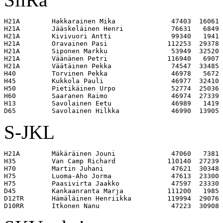
H21A        Hakkarainen Mika              47403  16061 

H21A        Jääskeläinen Henri            76631   6849 

H21A        Kivivuori Antti               99340   1941 

H21A        Oravainen Pasi               112253  29378 

H21A        Siponen Markku                53949  32520 

H21A        Väänänen Petri               116940   6907 

H21A        Väätäinen Pekka               74547  33485 

H40         Torvinen Pekka                46978   5672 

H45         Kukkola Pauli                 46977  32410 

H50         Pietikäinen Urpo              52774  25036 

H60         Saaranen Raimo                46974  27339 

H13         Savolainen Eetu               46989   1419 

S-JKL
H21A        Mäkäräinen Jouni              47060   7381 

H35         Van Camp Richard             110140  27239 

H70         Martin Juhani                 47621  30348 

H75         Luoma-Aho Jorma               47613  23300 

H75         Paasivirta Jaakko             47597  23330 

D45         Kankaanranta Marja           111200   1985 

D12TR       Hämäläinen Henriikka         119994  29076 
