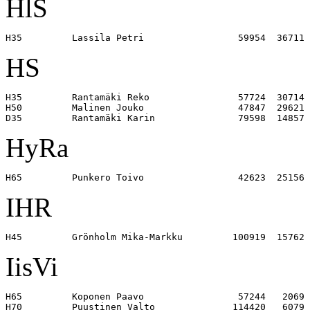
HlS
HS
H35         Rantamäki Reko                57724  30714 

H50         Malinen Jouko                 47847  29621 

HyRa
IHR
IisVi
H65         Koponen Paavo                 57244   2069 

H70         Puustinen Valto              114420   6079 
