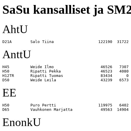
SaSu kansalliset ja SM2
AhtU
AnttU
H45         Weide Ilmo                    46526   7307 

H50         Ripatti Pekka                 46523   4080 

H12TR       Ripatti Tuomas                83434      0 

EE
H50         Puro Pertti                  119975   6402 

EnonkU