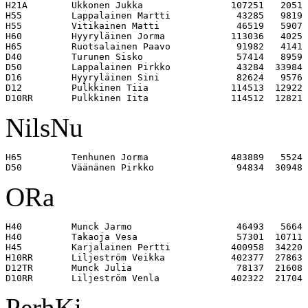
H21A        Ukkonen Jukka                107251   2051 

H55         Lappalainen Martti            43285   9819 

H55         Vitikainen Matti              46519   5907 

H60         Hyyryläinen Jorma            113036   4025 

H65         Ruotsalainen Paavo            91982   4141 

D40         Turunen Sisko                 57414   8959 

D50         Lappalainen Pirkko            43284  33984 

D16         Hyyryläinen Sini              82624   9576 

D12         Pulkkinen Tiia               114513  12922 

NilsNu
H65         Tenhunen Jorma               483889   5524 

ORa
H40         Munck Jarmo                   46493   5664 

H40         Takaoja Vesa                  57301  10711 

H45         Karjalainen Pertti           400958  34220 

H10RR       Liljeström Veikka            402377  27863 

D12TR       Munck Julia                   78137  21608 

PerhKi