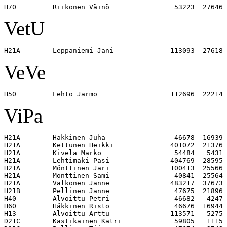
VetU
VeVe
ViPa
H21A        Häkkinen Juha                 46678  16939 

H21A        Kettunen Heikki              401072  21376 

H21A        Kivelä Marko                  54484   5431 

H21A        Lehtimäki Pasi               404769  28595 

H21A        Mönttinen Jari               100413  25566 

H21A        Mönttinen Sami                40841  25564 

H21A        Valkonen Janne               483217  37673 

H21B        Pellinen Janne                47675  21896 

H40         Alvoittu Petri                46682   4247 

H60         Häkkinen Risto                46676  16944 

H13         Alvoittu Arttu               113571   5275 

D21C        Kastikainen Katri             59805   1115 
