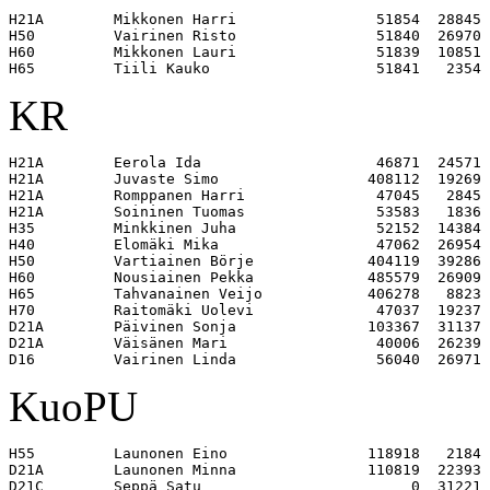
H21A        Mikkonen Harri                51854  28845 

H50         Vairinen Risto                51840  26970 

H60         Mikkonen Lauri                51839  10851 

KR
H21A        Eerola Ida                    46871  24571 

H21A        Juvaste Simo                 408112  19269 

H21A        Romppanen Harri               47045   2845 

H21A        Soininen Tuomas               53583   1836 

H35         Minkkinen Juha                52152  14384 

H40         Elomäki Mika                  47062  26954 

H50         Vartiainen Börje             404119  39286 

H60         Nousiainen Pekka             485579  26909 

H65         Tahvanainen Veijo            406278   8823 

H70         Raitomäki Uolevi              47037  19237 

D21A        Päivinen Sonja               103367  31137 

D21A        Väisänen Mari                 40006  26239 

KuoPU
H55         Launonen Eino                118918   2184 

D21A        Launonen Minna               110819  22393 
