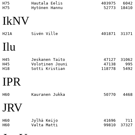
H75         Hautala Eelis                403975   6042 

IkNV
Ilu
H45         Jeskanen Taito                47127  31062 

H45         Volotinen Jouni               47138    995 

IPR
JRV
H60         Jylhä Keijo                   41696    711 
