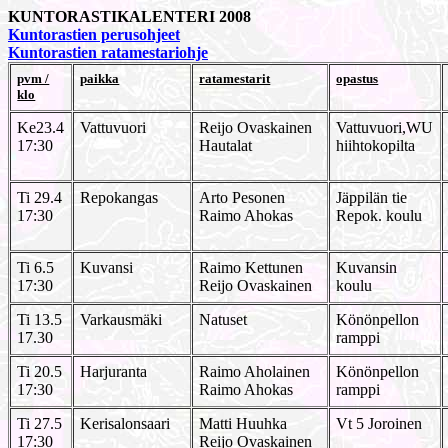
KUNTORASTIKALENTERI 2008
Kuntorastien perusohjeet
Kuntorastien ratamestariohje
pvm /
paikka
ratamestarit
opastus
klo
Ke23.4
Vattuvuori
Reijo Ovaskainen
Vattuvuori,WU
17:30
Hautalat
hiihtokopilta
Ti 29.4
Repokangas
Arto Pesonen
Jäppilän tie
17:30
Raimo Ahokas
Repok. koulu
Ti 6.5
Kuvansi
Raimo Kettunen
Kuvansin
17:30
Reijo Ovaskainen
koulu
Ti 13.5
Varkausmäki
Natuset
Könönpellon
17.30
ramppi
Ti 20.5
Harjuranta
Raimo Aholainen
Könönpellon
17:30
Raimo Ahokas
ramppi
Ti 27.5
Kerisalonsaari
Matti Huuhka
Vt 5 Joroinen
17:30
Reijo Ovaskainen