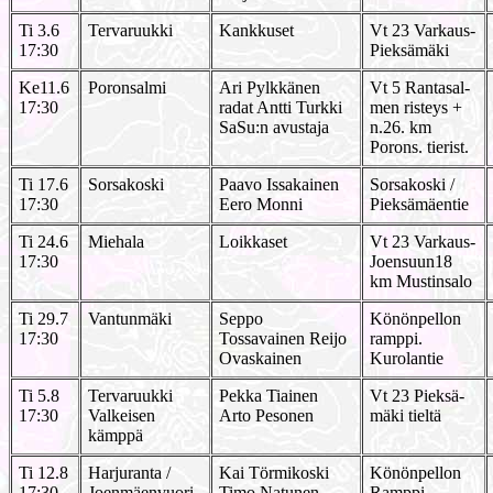
Ti 3.6
Tervaruukki
Kankkuset
Vt 23 Varkaus-
17:30
Pieksämäki
Ke11.6
Poronsalmi
Ari Pylkkänen
Vt 5 Rantasal-
17:30
radat Antti Turkki
men risteys +
SaSu:n avustaja
n.26. km
Porons. tierist.
Ti 17.6
Sorsakoski
Paavo Issakainen
Sorsakoski /
17:30
Eero Monni
Pieksämäentie
Ti 24.6
Miehala
Loikkaset
Vt 23 Varkaus-
17:30
Joensuun18
km Mustinsalo
Ti 29.7
Vantunmäki
Seppo
Könönpellon
17:30
Tossavainen Reijo
ramppi.
Ovaskainen
Kurolantie
Ti 5.8
Tervaruukki
Pekka Tiainen
Vt 23 Pieksä-
17:30
Valkeisen
Arto Pesonen
mäki tieltä
kämppä
Ti 12.8
Harjuranta /
Kai Törmikoski
Könönpellon
17:30
Joenmäenvuori
Timo Natunen
Ramppi