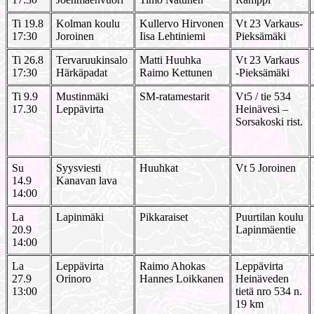
Ti 19.8
Kolman koulu
Kullervo Hirvonen
Vt 23 Varkaus-
17:30
Joroinen
Iisa Lehtiniemi
Pieksämäki
Ti 26.8
Tervaruukinsalo
Matti Huuhka
Vt 23 Varkaus
17:30
Härkäpadat
Raimo Kettunen
-Pieksämäki
Ti 9.9
Mustinmäki
SM-ratamestarit
Vt5 / tie 534
17.30
Leppävirta
Heinävesi –
Sorsakoski rist.
Su
Syysviesti
Huuhkat
Vt 5 Joroinen
14.9
Kanavan lava
14:00
La
Lapinmäki
Pikkaraiset
Puurtilan koulu
20.9
Lapinmäentie
14:00
La
Leppävirta
Raimo Ahokas
Leppävirta
27.9
Orinoro
Hannes Loikkanen
Heinäveden
13:00
tietä nro 534 n.
19 km