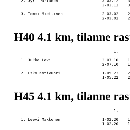
   2. Jyri Partanen                   3-03.12    3
                                      3-03.12    3
   3. Tommi Miettinen                 2-03.02    2
                                      2-03.02    2
H40 4.1 km, tilanne rast
                                           1.     
   1. Jukka Lavi                      2-07.10    1
                                      2-07.10    1
   2. Esko Kotivuori                  1-05.22    2
                                      1-05.22    2
H45 4.1 km, tilanne rast
                                           1.     
   1. Leevi Makkonen                  1-02.20    1
                                      1-02.20    1