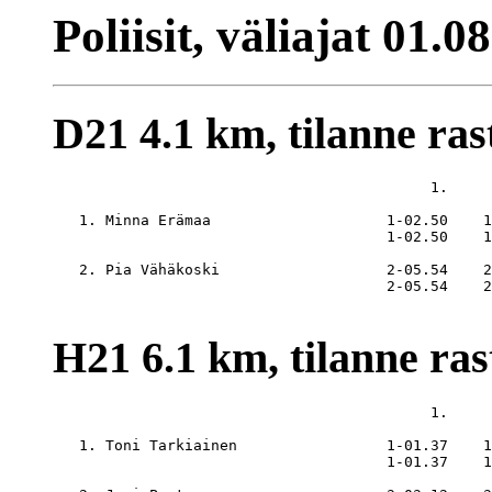
Poliisit, väliajat 01.0
D21 4.1 km, tilanne rast
                                           1.     
   1. Minna Erämaa                    1-02.50    1
                                      1-02.50    1
   2. Pia Vähäkoski                   2-05.54    2
                                      2-05.54    2
H21 6.1 km, tilanne rast
                                           1.     
   1. Toni Tarkiainen                 1-01.37    1
                                      1-01.37    1