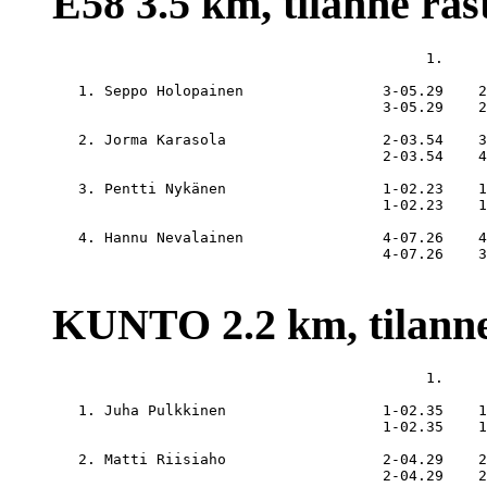
E58 3.5 km, tilanne rast
                                           1.     
   1. Seppo Holopainen                3-05.29    2
                                      3-05.29    2
   2. Jorma Karasola                  2-03.54    3
                                      2-03.54    4
   3. Pentti Nykänen                  1-02.23    1
                                      1-02.23    1
   4. Hannu Nevalainen                4-07.26    4
                                      4-07.26    3
KUNTO 2.2 km, tilanne r
                                           1.     
   1. Juha Pulkkinen                  1-02.35    1
                                      1-02.35    1
   2. Matti Riisiaho                  2-04.29    2
                                      2-04.29    2