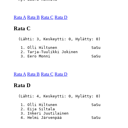
Rata A
Rata B
Rata C
Rata D
Rata C
  (Lähti: 3, Keskeytti: 0, Hylätty: 0)

   1. Olli Hiltunen               SaSu            
   2. Tarja-Tuulikki Jokinen                      
Rata A
Rata B
Rata C
Rata D
Rata D
  (Lähti: 4, Keskeytti: 0, Hylätty: 0)

   1. Olli Hiltunen               SaSu            
   2. Eija Siltala                                
   3. Inkeri Juutilainen                          