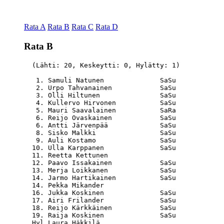
Rata A
Rata B
Rata C
Rata D
Rata B
  (Lähti: 20, Keskeytti: 0, Hylätty: 1)

   1. Samuli Natunen              SaSu            
   2. Urpo Tahvanainen            SaSu            
   3. Olli Hiltunen               SaSu            
   4. Kullervo Hirvonen           SaSu            
   5. Mauri Saavalainen           SaRa            
   6. Reijo Ovaskainen            SaSu            
   6. Antti Järvenpää             SaSu            
   8. Sisko Malkki                SaSu            
   9. Auli Kostamo                SaSu            
  10. Ulla Karppanen              SaSu            
  11. Reetta Kettunen                             
  12. Paavo Issakainen            SaSu            
  13. Merja Loikkanen             SaSu            
  14. Jarmo Hartikainen           SaSu            
  14. Pekka Mikander                              
  16. Jukka Koskinen              SaSu            
  17. Airi Frilander              SaSu            
  18. Reijo Kärkkäinen            SaSu            
  19. Raija Koskinen              SaSu            