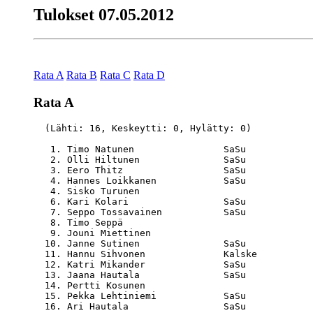
Tulokset 07.05.2012
Rata A
Rata B
Rata C
Rata D
Rata A
  (Lähti: 16, Keskeytti: 0, Hylätty: 0)

   1. Timo Natunen                SaSu            
   2. Olli Hiltunen               SaSu            
   3. Eero Thitz                  SaSu            
   4. Hannes Loikkanen            SaSu            
   4. Sisko Turunen                               
   6. Kari Kolari                 SaSu            
   7. Seppo Tossavainen           SaSu            
   8. Timo Seppä                                  
   9. Jouni Miettinen                             
  10. Janne Sutinen               SaSu            
  11. Hannu Sihvonen              Kalske          
  12. Katri Mikander              SaSu            
  13. Jaana Hautala               SaSu            
  14. Pertti Kosunen                              
  15. Pekka Lehtiniemi            SaSu            